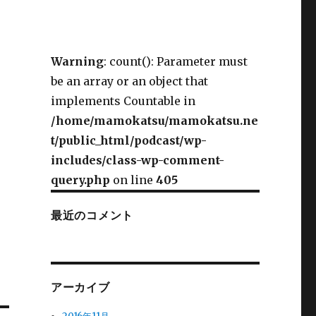
Warning
: count(): Parameter must
be an array or an object that
implements Countable in
/home/mamokatsu/mamokatsu.ne
t/public_html/podcast/wp-
includes/class-wp-comment-
query.php
on line
405
最近のコメント
アーカイブ