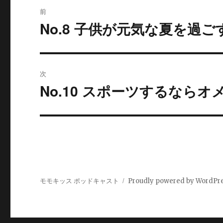
投
前
稿
No.8 子供が元気な夏を過
過
去
ナ
の
ビ
投
次
稿:
ゲ
No.10 スポーツするなら
次
の
ー
投
シ
稿:
ョ
ン
モモキッス ポッドキャスト
Proudly powered by WordPr