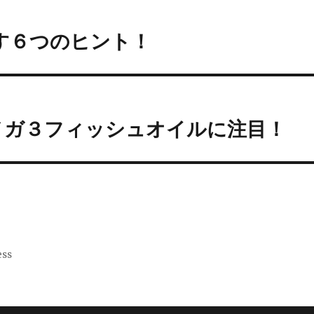
ごす６つのヒント！
オメガ３フィッシュオイルに注目！
ess