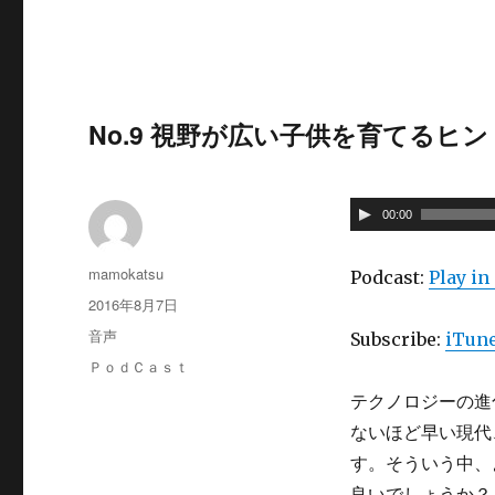
No.9 視野が広い子供を育てるヒ
00:00
投
mamokatsu
Podcast:
Play i
稿
投
2016年8月7日
者
稿
フ
音声
Subscribe:
iTun
日:
ォ
カ
ＰｏｄＣａｓｔ
ー
テ
テクノロジーの進
マ
ゴ
ッ
ないほど早い現代
リ
ト
ー
す。そういう中、
良いでしょうか？