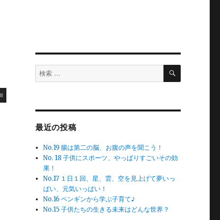
検
検
索
索
対
象:
最近の投稿
No.19 腸は第二の脳、お腹の声を聞こう！
No. 18 子供にスポーツ、やっぱりすごいその効
果！
No.17 １日１回、星、雲、空を見上げて夢いっ
ぱい、元気いっぱい！
No.16 ペンギンから学ぶ子育て♪
No.15 子供たちの生きる未来はどんな世界？