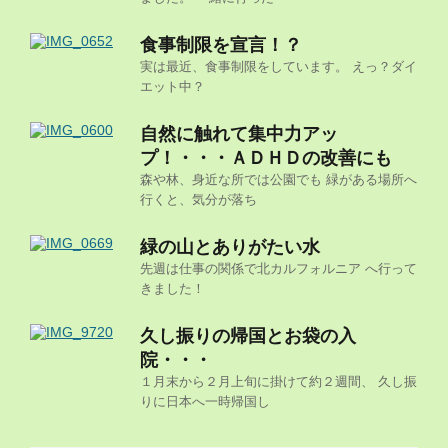
食事制限を宣言！？
実は最近、食事制限をしています。 えっ？ダイ
エット中？
自然に触れて集中力アッ
プ！・・・ＡＤＨＤの改善にも
森や林、身近な所では公園でも 緑がある場所へ
行くと、気分が落ち
緑の山とありがたい水
先週は仕事の関係で北カルフォルニア へ行って
きました！
久し振りの帰国とお袋の入
院・・・
１月末から２月上旬に掛けて約２週間、 久し振
りに日本へ一時帰国し