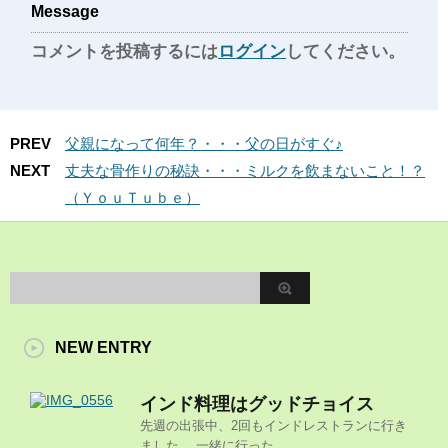
Message
コメントを投稿するには
ログイン
してください。
PREV
父親になって何年？・・・父の日がすぐ♪
NEXT
丈夫な骨作りの秘訣・・・ミルクを飲まないこと！？
（ＹｏｕＴｕｂｅ）
NEW ENTRY
インド料理はグッドチョイス
先週の出張中、2回もインドレストランに行き
ました。 一緒に行った