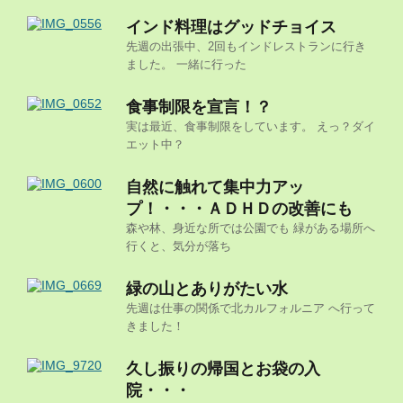
インド料理はグッドチョイス
先週の出張中、2回もインドレストランに行き
ました。 一緒に行った
食事制限を宣言！？
実は最近、食事制限をしています。 えっ？ダイ
エット中？
自然に触れて集中力アッ
プ！・・・ＡＤＨＤの改善にも
森や林、身近な所では公園でも 緑がある場所へ
行くと、気分が落ち
緑の山とありがたい水
先週は仕事の関係で北カルフォルニア へ行って
きました！
久し振りの帰国とお袋の入
院・・・