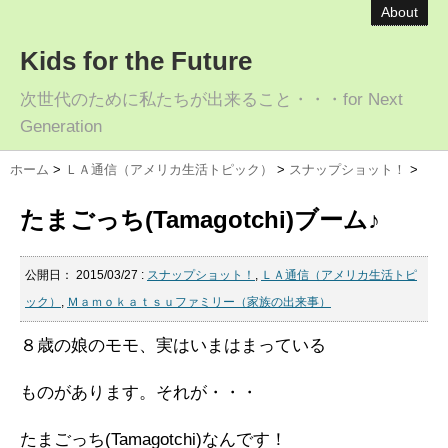
About
Kids for the Future
次世代のために私たちが出来ること・・・for Next
Generation
ホーム
>
ＬＡ通信（アメリカ生活トピック）
>
スナップショット！
>
たまごっち(Tamagotchi)ブーム♪
公開日：
2015/03/27
:
スナップショット！
,
ＬＡ通信（アメリカ生活トピ
ック）
,
Ｍａｍｏｋａｔｓｕファミリー（家族の出来事）
８歳の娘のモモ、実はいまはまっている
ものがあります。それが・・・
たまごっち(Tamagotchi)なんです！