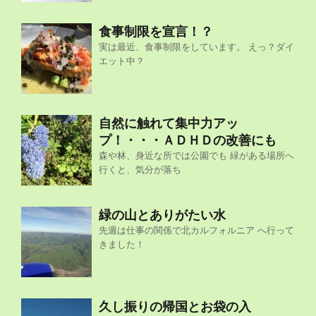
食事制限を宣言！？
実は最近、食事制限をしています。 えっ？ダイ
エット中？
自然に触れて集中力アッ
プ！・・・ＡＤＨＤの改善にも
森や林、身近な所では公園でも 緑がある場所へ
行くと、気分が落ち
緑の山とありがたい水
先週は仕事の関係で北カルフォルニア へ行って
きました！
久し振りの帰国とお袋の入