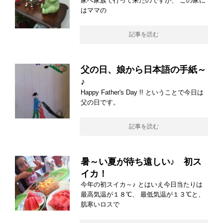
家へ家族で行って来たのですが、 この家に
はママの
記事を読む
父の日、娘から日本語の手紙～
♪
Happy Father's Day !! ということで今日は
父の日です。
記事を読む
暑～い夏が待ち遠しい♪ 初ス
イカ！
今年の初スイカ～♪ とはいえ今日当たりは
最高気温が１８℃、 最低気温が１３℃と、
肌寒いロスで